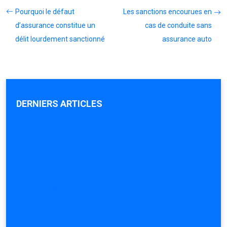
Pourquoi le défaut
Les sanctions encourues en
d’assurance constitue un
cas de conduite sans
délit lourdement sanctionné
assurance auto
DERNIERS ARTICLES
Impact de l’ancienneté du permis sur le tarif d’une assurance
auto
Assurer un véhicule de collection : ce qu’il faut savoir
Pourquoi l’usage du véhicule modifie les conditions du
contrat d’assurance auto
Comment le type de véhicule impacte le montant de la prime
d’assurance